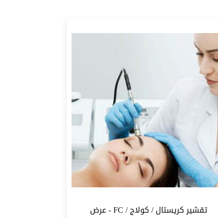
ر.ق300
300
400
500
تقشير كريستال / كولاج / FC - عرض