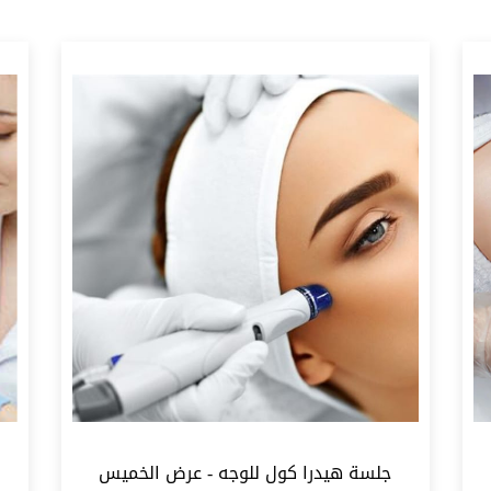
فئة الخدمة
ر.ق700
600
700
جلسة هيدرا كول للوجه - عرض الخميس