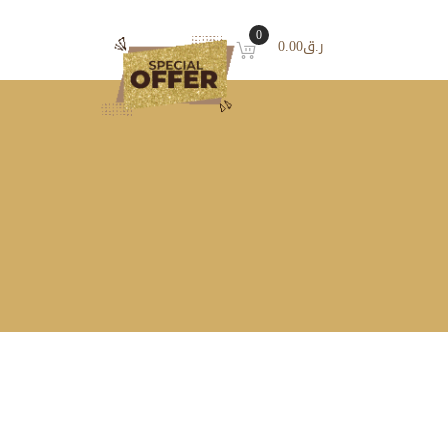
0
ر.ق
0.00