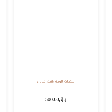
علاجات الوجه
هيدراكوول
ر.ق
500.00