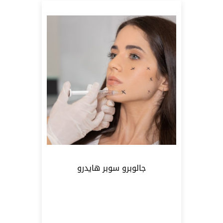
فئة الخدمة
ر.ق10,400
ر.ق1,000
1,000
5,700
10,400
جالوبرو سوبر هايدرو
تصفية